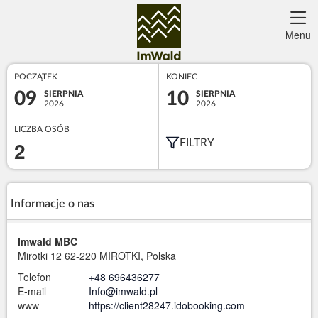
Menu
POCZĄTEK
KONIEC
09
10
SIERPNIA
SIERPNIA
2026
2026
LICZBA OSÓB
2
FILTRY
Informacje o nas
Imwald MBC
Mirotki 12
62-220 MIROTKI, Polska
Telefon
+48 696436277
E-mail
Info@imwald.pl
www
https://client28247.idobooking.com