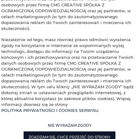
osobowych przez firmę CMG CREATIVE SPÓŁKA Z
OGRANICZONĄ ODPOWIEDZIALNOŚCIĄ oraz jej partnerów, w
celach marketingowych (w tym do zautomatyzowanego
dopasowania reklam do Twoich zainteresowań i mierzenia ich
skuteczności).
Niezależnie od tego, masz również prawo odmówić wyrażenia
zgody na korzystanie w Internecie ze wspomnianych wyżej
technologii, dostępu do informacji na Twoim urządzeniu
końcowym i ich przechowywania oraz na przetwarzanie Twoich
danych osobowych przez firmę CMG CREATIVE SPÓŁKA Z
OGRANICZONĄ ODPOWIEDZIALNOŚCIĄ oraz jej partnerów, w
celach marketingowych (w tym do zautomatyzowanego
dopasowania reklam do Twoich zainteresowań i mierzenia ich
skuteczności). W tym celu kliknij: „NIE WYRAŻAM ZGODY” bądź
dokonaj zmian w ustawieniach przeglądarki internetowej, z
której aktualnie korzystasz (w zakresie plików cookies). Więcej
informacji dowiesz się ze strony
POLITYKA PRYWATNOŚCI I COOKIES SERWISU
.
NIE WYRAŻAM ZGODY
ZGADZAM SIĘ, CHCĘ PRZEJŚĆ DO STRONY