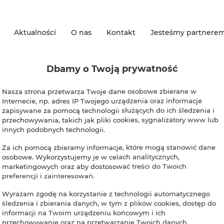
Aktualności
O nas
Kontakt
Jesteśmy partnere
Dbamy o Twoją prywatność
Nasza strona przetwarza Twoje dane osobowe zbierane w
Internecie, np. adres IP Twojego urządzenia oraz informacje
zapisywane za pomocą technologii służących do ich śledzenia i
przechowywania, takich jak pliki cookies, sygnalizatory www lub
 Noclegowo.pl Tutaj równi
innych podobnych technologii.
Za ich pomocą zbieramy informacje, które mogą stanowić dane
osobowe. Wykorzystujemy je w celach analitycznych,
marketingowych oraz aby dostosować treści do Twoich
preferencji i zainteresowań.
Wyrażam zgodę na korzystanie z technologii automatycznego
śledzenia i zbierania danych, w tym z plików cookies, dostęp do
informacji na Twoim urządzeniu końcowym i ich
Info@imwald.pl
Regulamin
Polityka prywatności
przechowywanie oraz na przetwarzanie Twoich danych