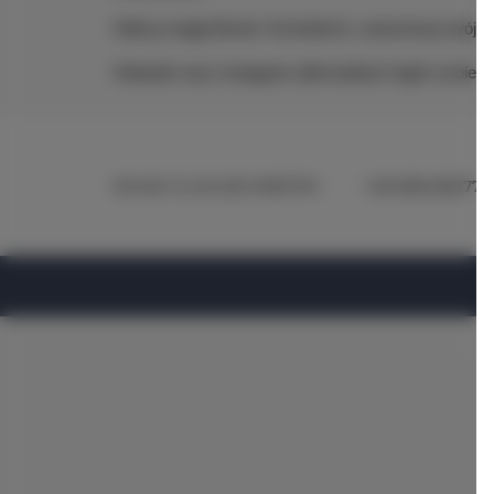
Odkryj magię Borów Tucholskich, zarezerwuj swój po
Odwiedź nasz Instagram @imwald.pl i bądź na bież
Mirotki 12
, 62-220 MIROTKI
+48 696436277