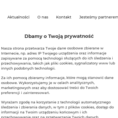
Aktualności
O nas
Kontakt
Jesteśmy partnere
 rezerwacji noclegów w Bo
Dbamy o Twoją prywatność
Nasza strona przetwarza Twoje dane osobowe zbierane w
Internecie, np. adres IP Twojego urządzenia oraz informacje
zapisywane za pomocą technologii służących do ich śledzenia i
ziej relaksującego niż spędzanie czasu w lesie. To miejsce, gdzie z
przechowywania, takich jak pliki cookies, sygnalizatory www lub
a platforma jest stworzona przez ludzi, którzy rozumieją moc i magię
innych podobnych technologii.
Za ich pomocą zbieramy informacje, które mogą stanowić dane
osobowe. Wykorzystujemy je w celach analitycznych,
cholskich jeszcze nigdy nie było tak proste. ImWald oferuje szeroki
marketingowych oraz aby dostosować treści do Twoich
któw, które idealnie wpisują się w piękno tych okolic.
preferencji i zainteresowań.
Wyrażam zgodę na korzystanie z technologii automatycznego
Twój pobyt był niezapomniany. Od pięknie urządzonych wnętrz po atra
śledzenia i zbierania danych, w tym z plików cookies, dostęp do
elaksa. Bez względu na to, czy podróżujesz sam, z rodziną czy z pr
informacji na Twoim urządzeniu końcowym i ich
przechowywanie oraz na przetwarzanie Twoich danych