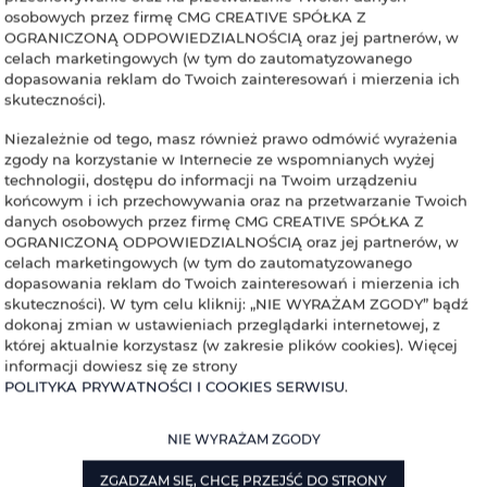
osobowych przez firmę CMG CREATIVE SPÓŁKA Z
byt na ImWald i pozwól lasowi otworzyć przed Tobą swoje tajemnice
OGRANICZONĄ ODPOWIEDZIALNOŚCIĄ oraz jej partnerów, w
celach marketingowych (w tym do zautomatyzowanego
ąco z nowościami.
dopasowania reklam do Twoich zainteresowań i mierzenia ich
skuteczności).
Niezależnie od tego, masz również prawo odmówić wyrażenia
zgody na korzystanie w Internecie ze wspomnianych wyżej
technologii, dostępu do informacji na Twoim urządzeniu
Info@imwald.pl
Regulamin
Polityka prywatności
końcowym i ich przechowywania oraz na przetwarzanie Twoich
danych osobowych przez firmę CMG CREATIVE SPÓŁKA Z
OGRANICZONĄ ODPOWIEDZIALNOŚCIĄ oraz jej partnerów, w
celach marketingowych (w tym do zautomatyzowanego
dopasowania reklam do Twoich zainteresowań i mierzenia ich
skuteczności). W tym celu kliknij: „NIE WYRAŻAM ZGODY” bądź
dokonaj zmian w ustawieniach przeglądarki internetowej, z
której aktualnie korzystasz (w zakresie plików cookies). Więcej
informacji dowiesz się ze strony
POLITYKA PRYWATNOŚCI I COOKIES SERWISU
.
NIE WYRAŻAM ZGODY
ZGADZAM SIĘ, CHCĘ PRZEJŚĆ DO STRONY