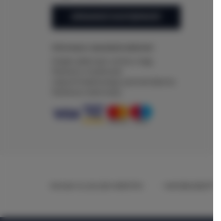
SPRAWDŹ DOSTĘPNOŚĆ
Informacja o sposobach płatności
Dzięki płatności online mają
Państwo możliwość
natychmiastowego potwierdzenia
Państwa rezerwacji.
Mirotki 12
, 62-220 MIROTKI
+48 696436277