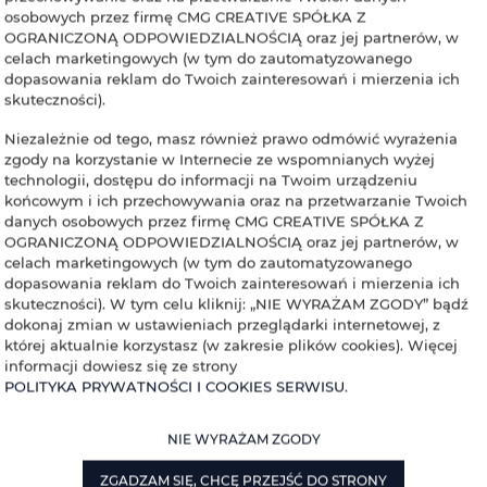
osobowych przez firmę CMG CREATIVE SPÓŁKA Z
OGRANICZONĄ ODPOWIEDZIALNOŚCIĄ oraz jej partnerów, w
celach marketingowych (w tym do zautomatyzowanego
dopasowania reklam do Twoich zainteresowań i mierzenia ich
skuteczności).
Niezależnie od tego, masz również prawo odmówić wyrażenia
zgody na korzystanie w Internecie ze wspomnianych wyżej
technologii, dostępu do informacji na Twoim urządzeniu
końcowym i ich przechowywania oraz na przetwarzanie Twoich
danych osobowych przez firmę CMG CREATIVE SPÓŁKA Z
OGRANICZONĄ ODPOWIEDZIALNOŚCIĄ oraz jej partnerów, w
celach marketingowych (w tym do zautomatyzowanego
dopasowania reklam do Twoich zainteresowań i mierzenia ich
skuteczności). W tym celu kliknij: „NIE WYRAŻAM ZGODY” bądź
dokonaj zmian w ustawieniach przeglądarki internetowej, z
której aktualnie korzystasz (w zakresie plików cookies). Więcej
informacji dowiesz się ze strony
POLITYKA PRYWATNOŚCI I COOKIES SERWISU
.
Info@imwald.pl
Regulamin
Polityka prywatności
NIE WYRAŻAM ZGODY
ZGADZAM SIĘ, CHCĘ PRZEJŚĆ DO STRONY