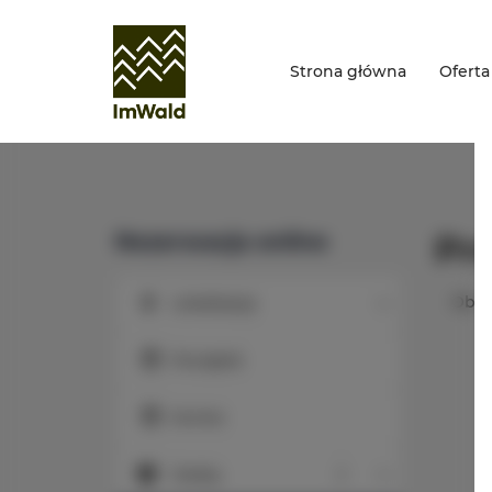
Strona główna
Oferta
Rezerwacja online
Pr
Obec
Lokalizacja
Lokalizacja
Początek
Koniec
Osoby
Osoby