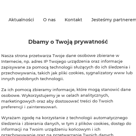
Aktualności
O nas
Kontakt
Jesteśmy partnere
Dbamy o Twoją prywatność
Nasza strona przetwarza Twoje dane osobowe zbierane w
Internecie, np. adres IP Twojego urządzenia oraz informacje
omocje
zapisywane za pomocą technologii służących do ich śledzenia i
przechowywania, takich jak pliki cookies, sygnalizatory www lub
innych podobnych technologii.
nie nie ma żadnych aktywnych promocji.
Za ich pomocą zbieramy informacje, które mogą stanowić dane
osobowe. Wykorzystujemy je w celach analitycznych,
marketingowych oraz aby dostosować treści do Twoich
preferencji i zainteresowań.
Wyrażam zgodę na korzystanie z technologii automatycznego
śledzenia i zbierania danych, w tym z plików cookies, dostęp do
informacji na Twoim urządzeniu końcowym i ich
przechowywanie oraz na przetwarzanie Twoich danych