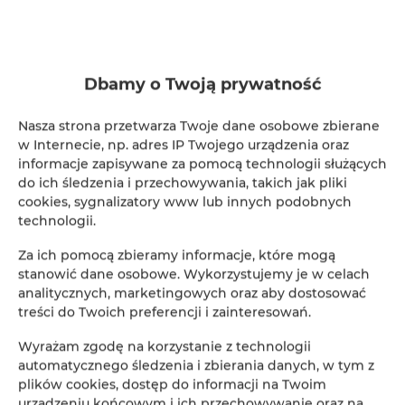
wieku, kiedy to na południowej części obszaru osiedliła się 
grupa ludności kolonizacyjnej z Niemiec, znana później jako 
Kosznajdry. 
Od tego momentu zaczęły się przemiany 
Dbamy o Twoją prywatność
etniczne i osadnicze, które trwały aż do połowy XX wieku. 
Nasza strona przetwarza Twoje dane osobowe zbierane
Największe zmiany etniczne miały miejsce w drugiej połowie 
w Internecie, np. adres IP Twojego urządzenia oraz
informacje zapisywane za pomocą technologii służących
XIX wieku, kiedy to pruska komisja kolonizacyjna działała na 
do ich śledzenia i przechowywania, takich jak pliki
rzecz eliminacji kaszubskiego elementu rdzennego. Po II wojnie 
cookies, sygnalizatory www lub innych podobnych
światowej
 nastąpiły przesiedlenia ludności niemieckiej oraz 
technologii.
przemieszczenia wewnętrzne grup zamieszkujących region 
Za ich pomocą zbieramy informacje, które mogą
Borów Tucholskich. 
Mimo tych zmian, przez wieki miały 
stanowić dane osobowe. Wykorzystujemy je w celach
również miejsce oddziaływania kulturowe ze strony grup 
analitycznych, marketingowych oraz aby dostosować
etnicznych takich jak Wielkopolanie, Kujawianie i Mazowszanie.
treści do Twoich preferencji i zainteresowań.
Wyrażam zgodę na korzystanie z technologii
Tak powstały trzy główne grupy 
automatycznego śledzenia i zbierania danych, w tym z
etniczne
plików cookies, dostęp do informacji na Twoim
urządzeniu końcowym i ich przechowywanie oraz na