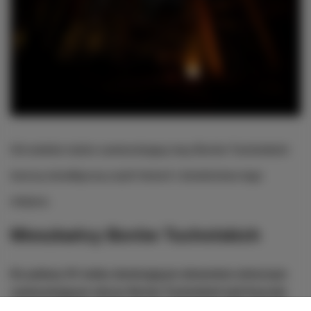
Od wieków ludzie zamieszkujący lasy Borów Tucholskich
tworzą nieodłączną część historii i dziedzictwa tego
miejsca.
Mieszkańcy Borów Tucholskich
Do połowy XV wieku dominującym elementem etnicznym 
zamieszkującym obszar Borów Tucholskich byli Kaszubi.
Jednak sytuacja zaczęła się zmieniać wraz z nadejściem XV 