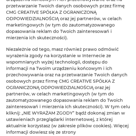
przetwarzanie Twoich danych osobowych przez firmę
W wyniku wspomnianych procesów powstały trzy główne grupy 
CMG CREATIVE SPÓŁKA Z OGRANICZONĄ
etniczne zamieszkujące obszar rekomendowanego rezerwatu 
ODPOWIEDZIALNOŚCIĄ oraz jej partnerów, w celach
marketingowych (w tym do zautomatyzowanego
biosfery. Pierwsza z nich to 
Borowiacy Tucholscy
, druga to 
dopasowania reklam do Twoich zainteresowań i
Borowiacy Kaszubscy
 oraz 
Zaboracy,
 którzy
stanowią 
mierzenia ich skuteczności).
dominującą grupę etniczną w rejonie miasta Brusy. 
Należy 
Niezależnie od tego, masz również prawo odmówić
jednak zaznaczyć, że 
poza tymi głównymi grupami 
wyrażenia zgody na korzystanie w Internecie ze
etnicznymi, wschodnia część regionu Borów Tucholskich, 
wspomnianych wyżej technologii, dostępu do
która nie wchodzi w skład rekomendowanego rezerwatu 
informacji na Twoim urządzeniu końcowym i ich
biosfery, zamieszkana jest przez Kociewiaków
, a na 
przechowywania oraz na przetwarzanie Twoich danych
osobowych przez firmę CMG CREATIVE SPÓŁKA Z
północnych obrzeżach żyją 
Kaszubi,
 a przy północno-
OGRANICZONĄ ODPOWIEDZIALNOŚCIĄ oraz jej
zachodniej granicy regionu znajdują się 
Gochy
.
partnerów, w celach marketingowych (w tym do
zautomatyzowanego dopasowania reklam do Twoich
Historia grupy ludności –  
zainteresowań i mierzenia ich skuteczności). W tym celu
kliknij: „NIE WYRAŻAM ZGODY” bądź dokonaj zmian w
Borowiacy w Borach Tucholskich
ustawieniach przeglądarki internetowej, z której
aktualnie korzystasz (w zakresie plików cookies). Więcej
informacji dowiesz się ze strony