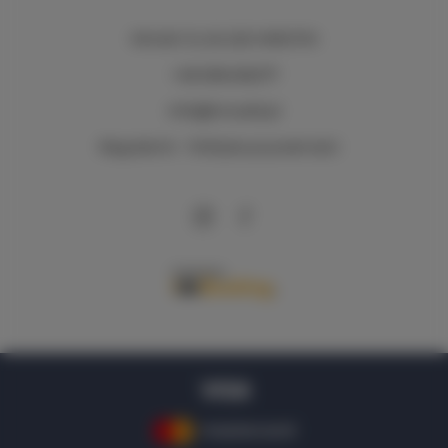
Mirotki 12
, 62-220 MIROTKI
+48 696436277
Info@imwald.pl
Regulamin
Polityka prywatności