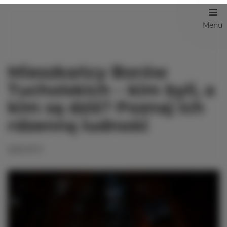
Menu
Mieszkańcy Borów
Tucholskich – kim byli, a
kim są dziś? Poznaj ich
rdzenną ludność
2023-07-11