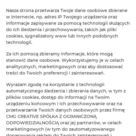
i kolorowe kwiaty ożywiają krajobraz, a szum drzew
Nasza strona przetwarza Twoje dane osobowe zbierane
wprowadza w stan głębokiej harmonii z naturą.
w Internecie, np. adres IP Twojego urządzenia oraz
informacje zapisywane za pomocą technologii służących
do ich śledzenia i przechowywania, takich jak pliki
cookies, sygnalizatory www lub innych podobnych
technologii.
W ciepłe dni lata, domek Mark VI w Mirotkach zapewnia
Za ich pomocą zbieramy informacje, które mogą
schronienie i chłód. Taras staje się naturalnym salonem, z
stanowić dane osobowe. Wykorzystujemy je w celach
którego rozpościera się zapierający dech w piersiach
analitycznych, marketingowych oraz aby dostosować
treści do Twoich preferencji i zainteresowań.
widok na Bory Tucholskie. To także doskonała baza
Wyrażam zgodę na korzystanie z technologii
wypadowa na wycieczki, by odkryć ukryte zakątki tych
automatycznego śledzenia i zbierania danych, w tym z
plików cookies, dostęp do informacji na Twoim
magicznych lasów.
urządzeniu końcowym i ich przechowywanie oraz na
przetwarzanie Twoich danych osobowych przez firmę
CMG CREATIVE SPÓŁKA Z OGRANICZONĄ
ODPOWIEDZIALNOŚCIĄ oraz jej partnerów, w celach
marketingowych (w tym do zautomatyzowanego
dopasowania reklam do Twoich zainteresowań i