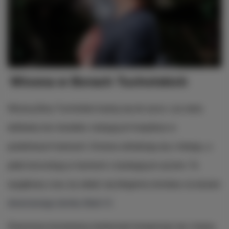
Wiosna w Borach Tucholskich
Wiosną Bory Tucholskie budzą się do życia. Las otula
delikatny koc kwiatów, malujących krajobraz w
pastelowych barwach. Drzewa odradzają się z letargu, a
ptaki koncertują w harmonii z tryskającym życiem. To
wyjątkowy czas, by oddać się błogiemu lenistwu na tarasie
drewnianego domku Mark VI
.
Drewniana konstrukcja doskonale komponuje się z bujną 