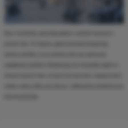
Bory Tucholskie ujawniają piękno i wartość harmonii z
porami roku. To miejsce, gdzie przyroda komponuje
własne melodie, a my możemy stać się częścią tej
wyjątkowej symfonii. Eksplorując ten niezwykły region w
różnych porach roku, uczymy się szacunku i wdzięczności
wobec natury, która nas otacza, i odkrywamy nieskończony
koncert przyrody.