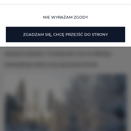
tego magicznego miejsca. Cisza panująca w lesie jest
NIE WYRAŻAM ZGODY
niemal namacalna, a pokrywa śnieżna nadaje
krajobrazowi niepowtarzalny urok. Zwierzęta
ZGADZAM SIĘ, CHCĘ PRZEJŚĆ DO STRONY
przystosowują się do mrozów, tworząc swoje własne
spokojne królestwo. To doskonały czas na refleksję i
kontemplację natury w jej najczystszej formie.