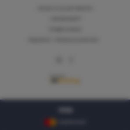
Mirotki 12
, 62-220 MIROTKI
+48 696436277
Info@imwald.pl
Regulamin
Polityka prywatności