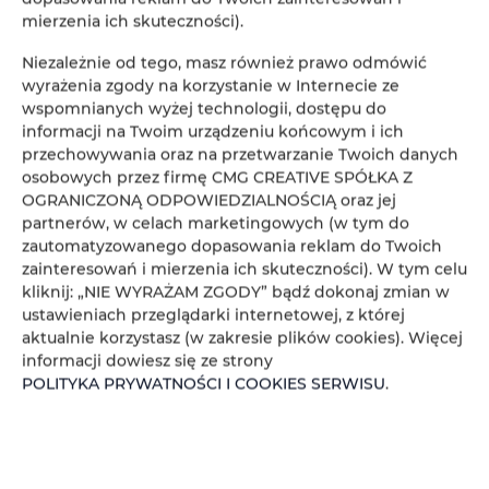
mierzenia ich skuteczności).
Niezależnie od tego, masz również prawo odmówić
wyrażenia zgody na korzystanie w Internecie ze
wspomnianych wyżej technologii, dostępu do
informacji na Twoim urządzeniu końcowym i ich
przechowywania oraz na przetwarzanie Twoich danych
osobowych przez firmę CMG CREATIVE SPÓŁKA Z
OGRANICZONĄ ODPOWIEDZIALNOŚCIĄ oraz jej
partnerów, w celach marketingowych (w tym do
zautomatyzowanego dopasowania reklam do Twoich
zainteresowań i mierzenia ich skuteczności). W tym celu
Latem warto skorzystać z bogactwa aktywności, jakie
kliknij: „NIE WYRAŻAM ZGODY” bądź dokonaj zmian w
oferują Borów Tucholskie – od rowerowych przejażdżek po
ustawieniach przeglądarki internetowej, z której
aktualnie korzystasz (w zakresie plików cookies). Więcej
malowniczych trasach, po kajakowe wycieczki po
informacji dowiesz się ze strony
POLITYKA PRYWATNOŚCI I COOKIES SERWISU
.
urokliwych jeziorach. To pora roku, która w pełni ukazuje
siłę i piękno natury w Borach Tucholskich.