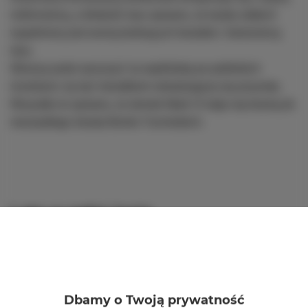
roślinnością, a bliskość lasu sprawia, że każdy oddech 
wypełniony jest wonią kwitnących kwiatów i świeżością 
lasu.
Wiosną warto wyruszyć na wędrówkę po pobliskich 
ścieżkach, by być świadkiem odradzającej się przyrody. 
Wszystko to sprawia, że domek Mark VI staje się bramą do 
niezwykłego świata Borów Tucholskich.
Lato w pełni życia
Latem las Borów Tucholskich rozkwita w całej swej
okazałości. To właśnie lasy stają się miejscem aktywności
dzikiej fauny i pulsem bijącej przyrody. Soczysta roślinność
Dbamy o Twoją prywatność