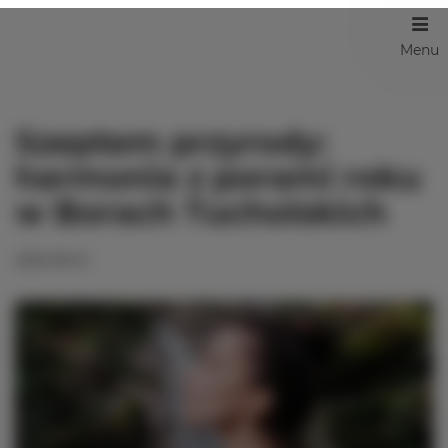
Menu
Szeptem przyrody:
harmonia z porami roku
w Borach Tucholskich
2023-09-21