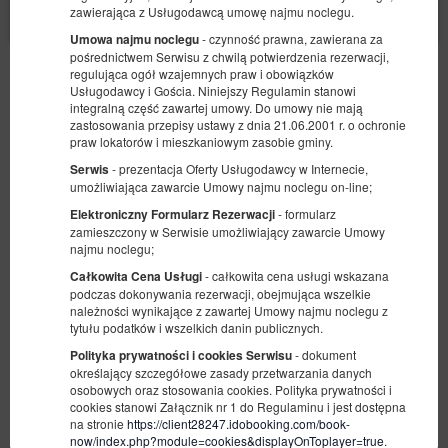
X
Strona korzysta z plików cookie w celu realizacji usług zgodnie z
zawierająca z Usługodawcą umowę najmu noclegu.
Polityką dotyczącą cookies
. Możesz określić warunki
przechowywania lub dostępu do cookie w Twojej przeglądarce.
- czynność prawna, zawierana za
Umowa najmu noclegu
pośrednictwem Serwisu z chwilą potwierdzenia rezerwacji,
regulująca ogół wzajemnych praw i obowiązków
Bezpieczeństwo
Usługodawcy i Gościa. Niniejszy Regulamin stanowi
Najwyższy poziom bezpieczeństwa zapewnia zgodność ze
integralną część zawartej umowy. Do umowy nie mają
standardem PCI DSS.
zastosowania przepisy ustawy z dnia 21.06.2001 r. o ochronie
praw lokatorów i mieszkaniowym zasobie gminy.
Wygoda
- prezentacja Oferty Usługodawcy w Internecie,
Serwis
Bezpośrednia rezerwacja to gwarancja dostępności pokoju i
umożliwiająca zawarcie Umowy najmu noclegu on-line;
pełna oferta.
- formularz
Elektroniczny Formularz Rezerwacji
zamieszczony w Serwisie umożliwiający zawarcie Umowy
Niższa cena
najmu noclegu;
Rezerwacja przez nasz system to lepsze warunki rezerwacji,
bez dodatkowych prowizji.
- całkowita cena usługi wskazana
Całkowita Cena Usługi
podczas dokonywania rezerwacji, obejmująca wszelkie
należności wynikające z zawartej Umowy najmu noclegu z
tytułu podatków i wszelkich danin publicznych.
- dokument
Polityka prywatności i cookies Serwisu
Regulamin
Polityka prywatności
określający szczegółowe zasady przetwarzania danych
osobowych oraz stosowania cookies. Polityka prywatności i
cookies stanowi Załącznik nr 1 do Regulaminu i jest dostępna
na stronie
https://client28247.idobooking.com/book-
now/index.php?module=cookies&displayOnToplayer=true
.