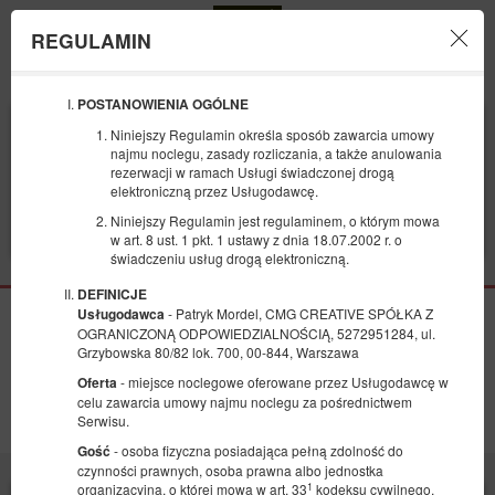
REGULAMIN
Menu
POSTANOWIENIA OGÓLNE
POCZĄTEK
KONIEC
Niniejszy Regulamin określa sposób zawarcia umowy
07
08
SIERPNIA
SIERPNIA
najmu noclegu, zasady rozliczania, a także anulowania
2026
2026
rezerwacji w ramach Usługi świadczonej drogą
elektroniczną przez Usługodawcę.
LICZBA OSÓB
Niniejszy Regulamin jest regulaminem, o którym mowa
2
FILTRY
w art. 8 ust. 1 pkt. 1 ustawy z dnia 18.07.2002 r. o
świadczeniu usług drogą elektroniczną.
DEFINICJE
- Patryk Mordel, CMG CREATIVE SPÓŁKA Z
Usługodawca
Brak dostępnych ofert.
OGRANICZONĄ ODPOWIEDZIALNOŚCIĄ, 5272951284, ul.
Grzybowska 80/82 lok. 700, 00-844, Warszawa
W wybranym terminie nie dysponujemy żadnymi wolnymi miejscami. Spróbuj
ponownie wyszukać ofertę stosując inne kryteria wyszukiwania.
- miejsce noclegowe oferowane przez Usługodawcę w
Oferta
celu zawarcia umowy najmu noclegu za pośrednictwem
Wyszukaj ponownie
Serwisu.
- osoba fizyczna posiadająca pełną zdolność do
Gość
czynności prawnych, osoba prawna albo jednostka
1
organizacyjna, o której mowa w art. 33
kodeksu cywilnego,